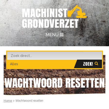
MENU
WACHTWOORD RESETTEN
Home
>
Wachtwoord resetten